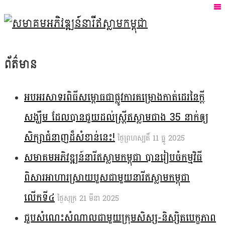
ព័ត៌មាន
អបអរសាទរពិធីសម្ពោធជាផ្លូវការគម្រោងកាត់ដេរនៃក្ដី
សង្ឃឹម ដែលបានជួយដល់ស្ត្រីឥស្លាមជាង 35 នាក់ឲ្យ
សិក្សាជំនាញដ៏សំខាន់នេះ!
ថ្ងៃ​ព្រហស្បតិ៍ 11 ធ្នូ 2025
សមាគមអភិវឌ្ឍន៍នារីឥស្លាមកម្ពុជា បានរៀបចំកម្មវិធី
ពិសារអាហារស្រាយបួសជាមួយនារីឥស្លាមកម្ពុជា
លើកទី៤
ថ្ងៃ​សុក្រ 21 មីនា 2025
ជួបសំណេះសំណាលជាមួយក្រុមសិស្ស-និស្សិតបេក្ខភាព