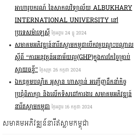
អាហារូបករណ៍ នៃសាកលវិទ្យាល័យ ALBUKHARY
INTERNATIONAL UNIVERSITY នៅ
ប្រទេសម៉ាឡេស៊ី
ថ្ងៃ​អង្គារ 24 ធ្នូ 2024
សមាគមអភិវឌ្ឍន៍នារីឥស្លាមកម្ពុជាបើកវគ្គបណ្តុះបណ្តាល
ស្តីពី “ការអនុវត្តន៍អនាម័យល្អ(GHP)ក្នុងការកែច្នៃគ្រាប់
ស្វាយចន្ទី”
ថ្ងៃ​សុក្រ 26 កក្កដា 2024
ឯកឧត្តមបណ្ឌិត អូស្មាន ហាស្សាន់ អញ្ជើញដឹកនាំកិច្ច
ប្រជុំពិភាក្សា និងលើកទិសដៅការងារ សមាគមអភិវឌ្ឍន៍
នារីឥស្លាមកម្ពុជា
ថ្ងៃ​អង្គារ 16 កក្កដា 2024
សមាគមអភិវឌ្ឍន៍នារីឥស្លាមកម្ពុជា