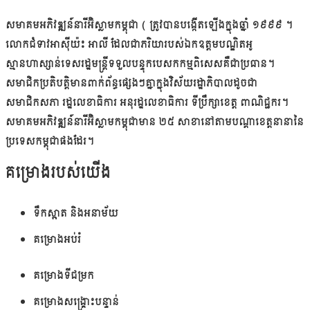
សមាគមអភិវឌ្ឍន៍នារីអ៊ិស្លាមកម្ពុជា ( ត្រូវបានបង្កើតឡើងក្នុងឆ្នាំ ១៩៩៩ ។
លោកជំទាវអាស៊ីយ៉ះ អាលី ដែលជាភរិយារបស់ឯកឧត្ដមបណ្ឌិតអូ
ស្មានហាស្សាន់ទេសរដ្ឋមន្រ្តីទទួលបន្ទុកបេសកកម្មពិសេសគឺជាប្រធាន។
សមាជិកប្រតិបត្តិមានពាក់ព័ន្ធផ្សេងៗគ្នាក្នុងវិស័យរដ្ឋាភិបាលដូចជា
សមាជិកសភា រដ្ឋលេខាធិការ អនុរដ្ឋលេខាធិការ ទីប្រឹក្សាខេត្ត ពាណិជ្ជករ។
សមាគមអភិវឌ្ឍន៍នារីអ៊ិស្លាមកម្ពុជាមាន ២៥ សាខានៅតាមបណ្តាខេត្តនានានៃ
ប្រទេសកម្ពុជាផងដែរ។
គម្រោងរបស់យើង
ទឹកស្អាត និងអនាម័យ
គម្រោងអប់រំ
គម្រោងទីជម្រក
គម្រោងសង្គ្រោះបន្ទាន់