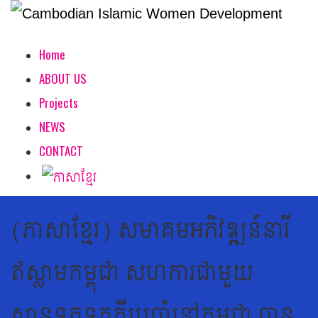
Home
ABOUT US
Projects
NEWS
CONTACT
(ភាសាខ្មែរ) សមាគមអភិវឌ្ឍន៍នារី
ឥស្លាមកម្ពុជា សហការជាមួយ
ស្ថានទូតទួកគីប្រចាំនៅកម្ពុជា បាន