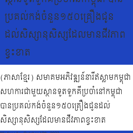
ប្រគល់កង់ចំនួន១៥០គ្រឿងជូន
ដល់សិស្សានុសិស្សដែលមានជីវភាព
ខ្វះខាត
(ភាសាខ្មែរ) សមាគមអភិវឌ្ឍន៍នារីឥស្លាមកម្ពុជា
សហការជាមួយស្ថានទូតទួកគីប្រចាំនៅកម្ពុជា
បានប្រគល់កង់ចំនួន១៥០គ្រឿងជូនដល់
សិស្សានុសិស្សដែលមានជីវភាពខ្វះខាត