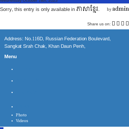
Wednesday October 18th, 2023
ភាសាខ្មែរ
Sorry, this entry is only available in
.
admin
by
Share us on:
Address: No.116D, Russian Federation Boulevard,
Sangkat Srah Chak, Khan Daun Penh,
Menu
Home
About Us
Projects
News
Photo
Videos